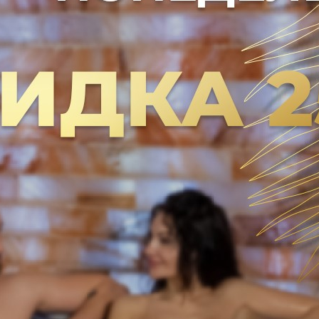
АММА «ТЫСЯЧА И ОДНА НОЧЬ
0 руб.
00 руб.
: 160 минут (+ чайная церемония)
ное расслабление, чувство душевного наслаждения и 
Г + МАССАЖ
астера — 70 минут
еремония — 30 минут