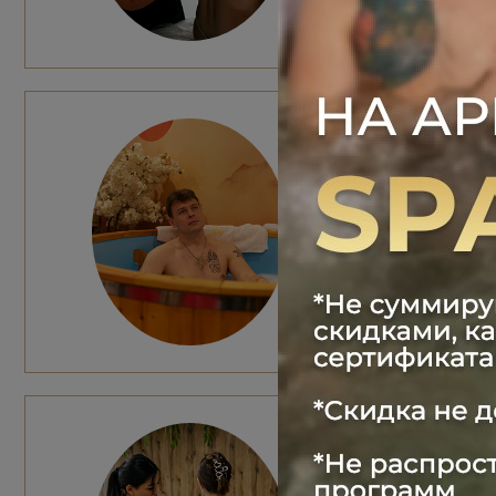
ПРОГР
1 гость: 700
2 гостя: 100
Общее время
Эффект: рас
ОБЕР