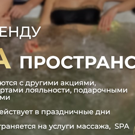
АММА «ОБЬЯТИЯ АФРОДИТЫ»
0 руб.
00 руб.
: 120 минут (+ чайная церемония)
слабление, чувство душевного наслаждения и тонус вс
ТЫВАНИЕ