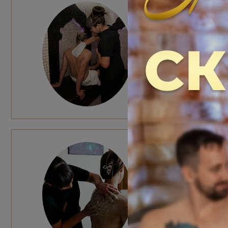
ПРОГР
1 гость: 800
2 гостя: 110
Общее время
Эффект: пол
всего тела
ПИЛИН
Работа м
Чайная ц