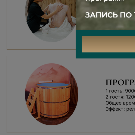
Ароматная м
Работа м
Чайная ц
ПРОГР
1 гость: 900
2 гостя: 120
Общее время
Эффект: рел