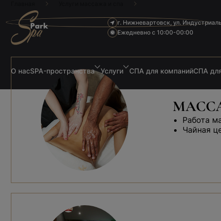
Главная
Услуги массажа и спа
г. Нижневартовск, ул. Индустриал
Ежедневно с 10:00-00:00
О нас
SPA-пространства
Услуги
СПА для компаний
СПА для
МАССА
Работа м
Чайная ц