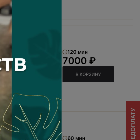
120 мин
7000 ₽
В КОРЗИНУ
его тела
60 мин