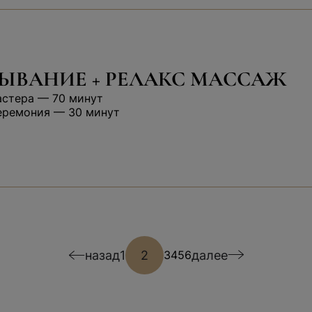
ЫВАНИЕ + РЕЛАКС МАССАЖ
астера — 70 минут
еремония — 30 минут
назад
1
2
далее
3
4
5
6