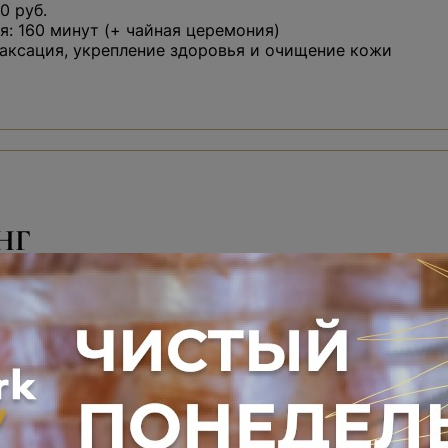
0 руб.
: 160 минут (+ чайная церемония)
аксация, укрепление здоровья и очищение кожи
НГ
краб для тела на выбор
астера — 10 минут
еремония — 30 минут