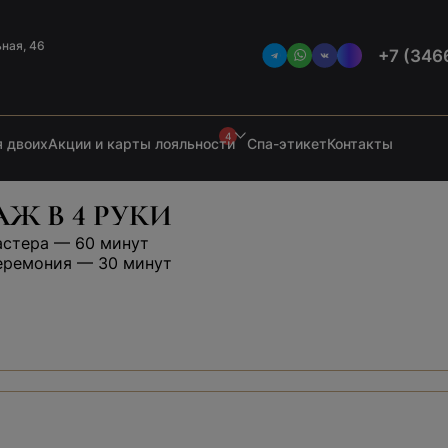
ьная, 46
+7 (346
4
 двоих
Акции и карты лояльности
Спа-этикет
Контакты
Ж В 4 РУКИ
астера — 60 минут
еремония — 30 минут