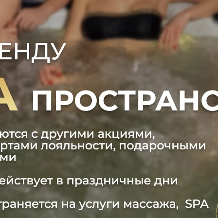
АММА «ОБЬЯТИЯ АФРОДИТЫ»
0 руб.
00 руб.
: 120 минут (+ чайная церемония)
слабление, чувство душевного наслаждения и тонус вс
ТЫВАНИЕ