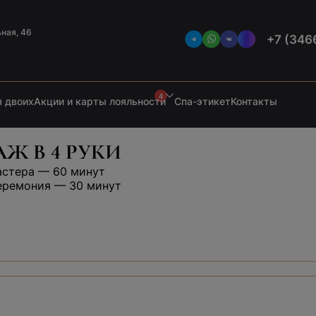
ьная, 46
+7 (346
4
 двоих
Акции и карты лояльности
Спа-этикет
Контакты
Ж В 4 РУКИ
астера — 60 минут
еремония — 30 минут