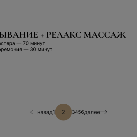
ЫВАНИЕ + РЕЛАКС МАССАЖ
астера — 70 минут
еремония — 30 минут
назад
1
2
далее
3
4
5
6