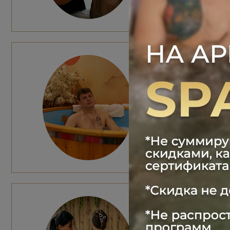
ПРОГР
1 гость: 700
2 гостя: 100
Общее время
Эффект: рас
ОБЕР