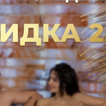
АММА «ТЫСЯЧА И ОДНА НОЧЬ
0 руб.
00 руб.
: 160 минут (+ чайная церемония)
ное расслабление, чувство душевного наслаждения и 
Г + МАССАЖ
астера — 70 минут
еремония — 30 минут