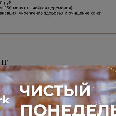
0 руб.
: 160 минут (+ чайная церемония)
аксация, укрепление здоровья и очищение кожи
НГ
краб для тела на выбор
астера — 10 минут
еремония — 30 минут