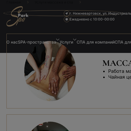
Главная
Услуги массажа и спа
г. Нижневартовск, ул. Индустриал
Ежедневно с 10:00-00:00
О нас
SPA-пространства
Услуги
СПА для компаний
СПА для
МАССА
Работа м
Чайная ц