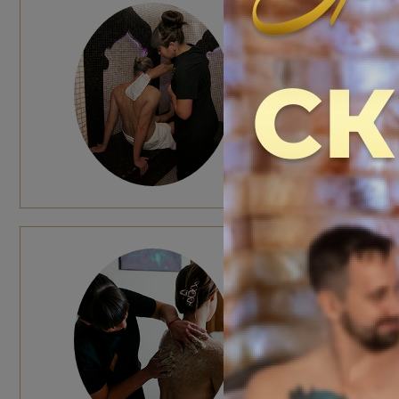
ПРОГР
1 гость: 800
2 гостя: 110
Общее время
Эффект: пол
всего тела
ПИЛИН
Работа м
Чайная ц