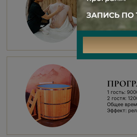
Ароматная м
Работа м
Чайная ц
ПРОГР
1 гость: 900
2 гостя: 120
Общее время
Эффект: рел