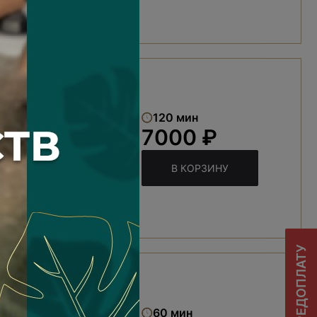
120 мин
7000 ₽
В КОРЗИНУ
его тела
60 мин