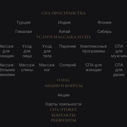
СПА-ПРОСТРАНСТВА
Турция
Индия
Япония
Гималаи
Китай
Сибирь
УСЛУГИ МАССАЖА И СПА
Массаж
Уход
Уход
Парение
Комплексные
СПА
для
для
для
программы
для
женщин
лица
тела
мужчин
Массаж
Массаж
Массаж
Солярий
СПА для
СПА
ёплыми
спины
ног
женщин
для
амнями
двоих
О НАС
АКЦИИ И БОНУСЫ
Акции
Карты лояльности
СПА-ЭТИКЕТ
КОНТАКТЫ
РЕКВИЗИТЫ