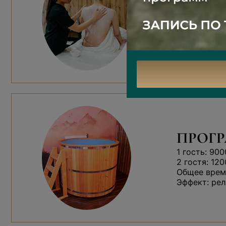
Ароматная м
Работа м
Чайная ц
ПРОГР
1 гость: 900
2 гостя: 120
Общее время
Эффект: рел