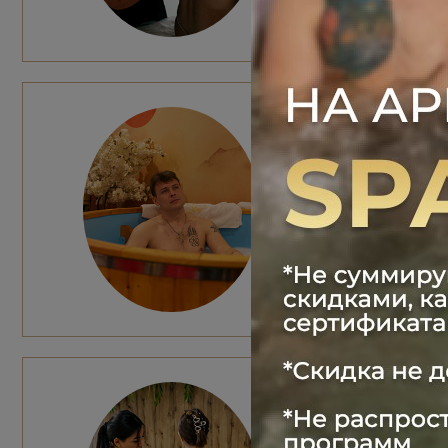
ПРОГР
1 гость: 700
2 гостя: 100
Общее время
Эффект: рас
ОБЕР