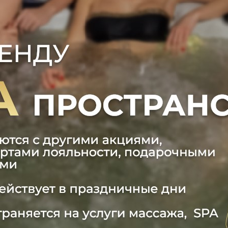
АММА «ОБЬЯТИЯ АФРОДИТЫ»
0 руб.
00 руб.
: 120 минут (+ чайная церемония)
слабление, чувство душевного наслаждения и тонус вс
ТЫВАНИЕ