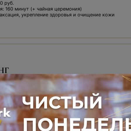
0 руб.
: 160 минут (+ чайная церемония)
аксация, укрепление здоровья и очищение кожи
НГ
краб для тела на выбор
астера — 10 минут
еремония — 30 минут