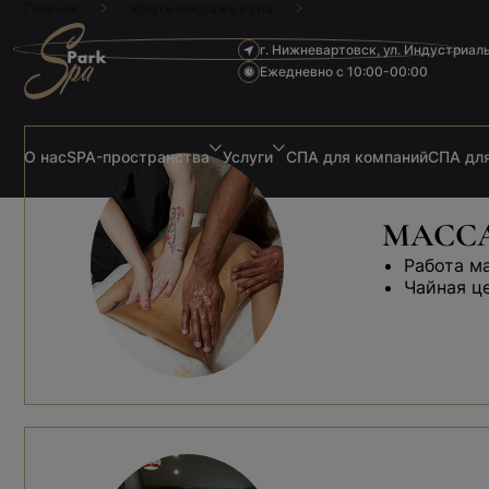
Главная
Услуги массажа и спа
г. Нижневартовск, ул. Индустриал
Ежедневно с 10:00-00:00
О нас
SPA-пространства
Услуги
СПА для компаний
СПА для
МАССА
Работа м
Чайная ц