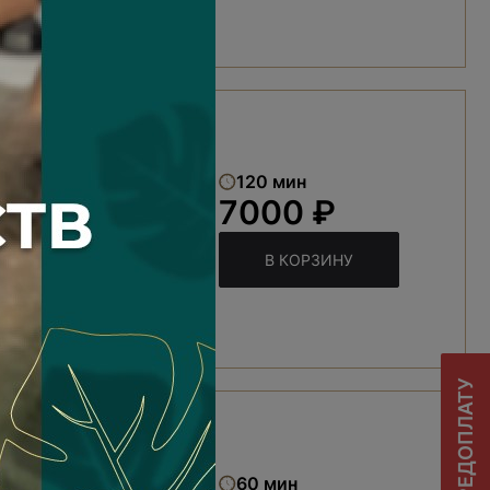
120 мин
7000 ₽
В КОРЗИНУ
его тела
60 мин