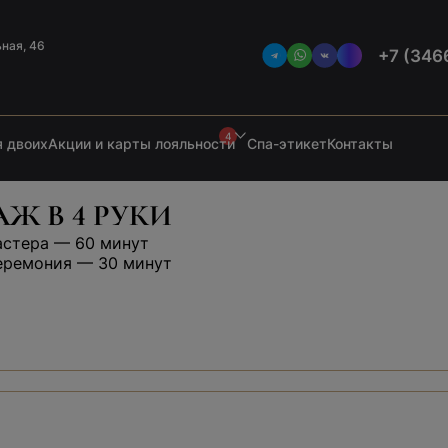
ьная, 46
+7 (346
4
 двоих
Акции и карты лояльности
Спа-этикет
Контакты
Ж В 4 РУКИ
астера — 60 минут
еремония — 30 минут