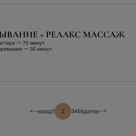
ЫВАНИЕ + РЕЛАКС МАССАЖ
астера — 70 минут
еремония — 30 минут
назад
1
2
далее
3
4
5
6