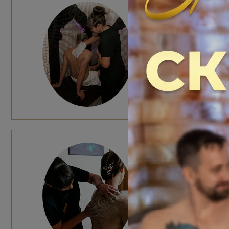
ПРОГР
1 гость: 800
2 гостя: 110
Общее время
Эффект: пол
всего тела
ПИЛИН
Работа м
Чайная ц