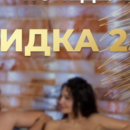
АММА «ТЫСЯЧА И ОДНА НОЧЬ
0 руб.
00 руб.
: 160 минут (+ чайная церемония)
ное расслабление, чувство душевного наслаждения и 
Г + МАССАЖ
астера — 70 минут
еремония — 30 минут