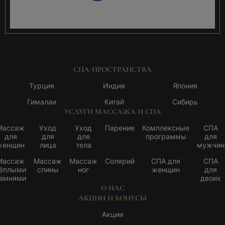
СПА-ПРОСТРАНСТВА
Турция
Индия
Япония
Гималаи
Китай
Сибирь
УСЛУГИ МАССАЖА И СПА
Массаж
Уход
Уход
Парение
Комплексные
СПА
для
для
для
программы
для
женщин
лица
тела
мужчин
Массаж
Массаж
Массаж
Солярий
СПА для
СПА
ёплыми
спины
ног
женщин
для
амнями
двоих
О НАС
АКЦИИ И БОНУСЫ
Акции