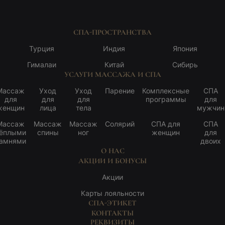
СПА-ПРОСТРАНСТВА
Турция
Индия
Япония
Гималаи
Китай
Сибирь
УСЛУГИ МАССАЖА И СПА
Массаж
Уход
Уход
Парение
Комплексные
СПА
для
для
для
программы
для
женщин
лица
тела
мужчин
Массаж
Массаж
Массаж
Солярий
СПА для
СПА
ёплыми
спины
ног
женщин
для
амнями
двоих
О НАС
АКЦИИ И БОНУСЫ
Акции
Карты лояльности
СПА-ЭТИКЕТ
КОНТАКТЫ
РЕКВИЗИТЫ