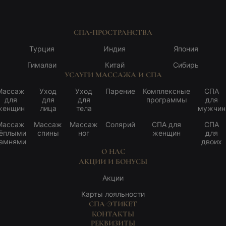
СПА-ПРОСТРАНСТВА
Турция
Индия
Япония
Гималаи
Китай
Сибирь
УСЛУГИ МАССАЖА И СПА
Массаж
Уход
Уход
Парение
Комплексные
СПА
для
для
для
программы
для
женщин
лица
тела
мужчин
Массаж
Массаж
Массаж
Солярий
СПА для
СПА
ёплыми
спины
ног
женщин
для
амнями
двоих
О НАС
АКЦИИ И БОНУСЫ
Акции
Карты лояльности
СПА-ЭТИКЕТ
КОНТАКТЫ
РЕКВИЗИТЫ